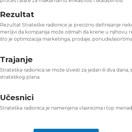
proces i alate za maksimalnu efikasnost i skalabilnost
Rezultat
Rezultat Strateške radionice je precizno definisanje nekolik
merljivi da kompanija može odmah da krene u njihovu real
što je optimizacija marketinga, prodaje, ponude/asortiman
Trajanje
Strateška radionica se može izvesti za jedan ili dva dan
strateškog plana.
Učesnici
Strateška radionica je namenjena vlasnicima i top menad