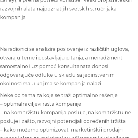
Lafley), a prema potrebi koristi se i veliki broj
strateških i
razvojnih alata najpoznatijih svetskih stručnjaka i
kompanija.
Na radionici se analizira poslovanje iz različitih uglova,
otvaraju teme i postavljaju pitanja, a menadžment
samostalno i uz pomoć konsultanata donosi
odgovarajuće odluke u skladu sa jedinstvenim
okolnostima u kojima se kompanija nalazi.
Neke od tema za koje se traži optimalno rešenje:
– optimalni ciljevi rasta kompanije
– na kom tržištu kompanija posluje, na kom tržištu ne
posluje i zašto, razvojni potencijali određenih tržišta
– kako možemo optimizovati marketinški i prodajni