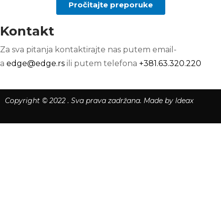
Pročitajte preporuke
Kontakt
Za sva pitanja kontaktirajte nas putem email-
a
edge@edge.rs
ili putem telefona
+381.63.320.220
Copyright © 2022 . Sva prava zadržana.
Ma
de by Ideax