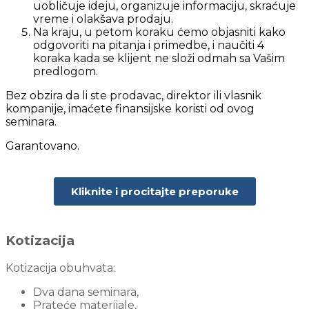
uobličuje ideju, organizuje informaciju, skraćuje
vreme i olakšava prodaju.
Na kraju, u petom koraku ćemo objasniti kako
odgovoriti na pitanja i primedbe, i naučiti 4
koraka kada se klijent ne složi odmah sa Vašim
predlogom.
Bez obzira da li ste prodavac, direktor ili vlasnik
kompanije, imaćete finansijske koristi od ovog
seminara.
Garantovano.
Kliknite i procitajte preporuke
Kotizacija
Kotizacija obuhvata:
Dva dana seminara,
Prateće materijale,