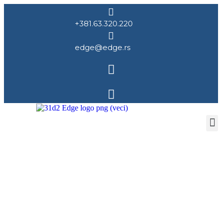
+381.63.320.220
edge@edge.rs
Briga o klijentima i
prodaja