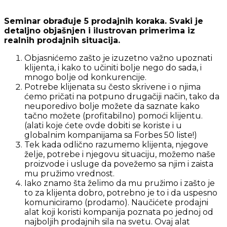
Seminar obrađuje 5 prodajnih koraka. Svaki je
detaljno objašnjen i ilustrovan primerima iz
realnih prodajnih situacija.
Objasnićemo zašto je izuzetno važno upoznati
klijenta, i kako to učiniti bolje nego do sada, i
mnogo bolje od konkurencije.
Potrebe klijenata su često skrivene i o njima
ćemo pričati na potpuno drugačiji način, tako da
neuporedivo bolje možete da saznate kako
tačno možete (profitabilno) pomoći klijentu.
(alati koje ćete ovde dobiti se koriste i u
globalnim kompanijama sa Forbes 50 liste!)
Tek kada odlično razumemo klijenta, njegove
želje, potrebe i njegovu situaciju, možemo naše
proizvode i usluge da povežemo sa njim i zaista
mu pružimo vrednost.
Iako znamo šta želimo da mu pružimo i zašto je
to za klijenta dobro, potrebno je to i da uspesno
komuniciramo (prodamo). Naučićete prodajni
alat koji koristi kompanija poznata po jednoj od
najboljih prodajnih sila na svetu. Ovaj alat